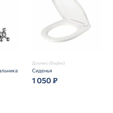
Дуплекс (Duplex)
альника
Сиденья
1 050 ₽