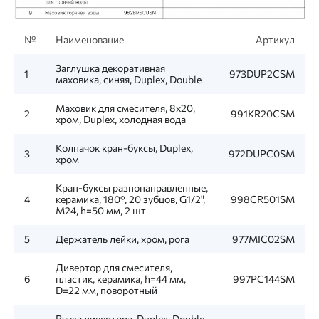
№
Наименование
Артикул
Заглушка декоративная
1
973DUP2CSM
маховика, синяя, Duplex, Double
Маховик для смесителя, 8x20,
2
991KR20CSM
хром, Duplex, холодная вода
Колпачок кран-буксы, Duplex,
3
972DUPC0SM
хром
Кран-буксы разнонаправленные,
4
керамика, 180°, 20 зубцов, G1/2",
998CR501SM
M24, h=50 мм, 2 шт
5
Держатель лейки, хром, рога
977MIC02SM
Дивертор для смесителя,
6
пластик, керамика, h=44 мм,
997PC144SM
D=22 мм, поворотный
Ручка дивертора, Duplex, Double,