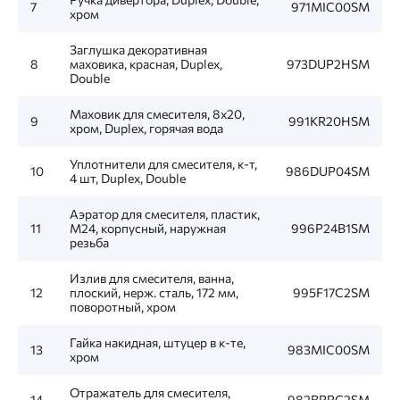
7
971MIC00SM
хром
Заглушка декоративная
8
маховика, красная, Duplex,
973DUP2HSM
Double
Маховик для смесителя, 8x20,
9
991KR20HSM
хром, Duplex, горячая вода
Уплотнители для смесителя, к-т,
10
986DUP04SM
4 шт, Duplex, Double
Аэратор для смесителя, пластик,
11
M24, корпусный, наружная
996P24B1SM
резьба
Излив для смесителя, ванна,
12
плоский, нерж. сталь, 172 мм,
995F17C2SM
поворотный, хром
Гайка накидная, штуцер в к-те,
13
983MIC00SM
хром
Отражатель для смесителя,
14
982BRRC2SM