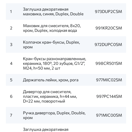
Заглушка декоративная
1
973DUP2CSM
маховика, синяя, Duplex, Double
Маховик для смесителя, 8x20,
2
991KR20CSM
хром, Duplex, холодная вода
Колпачок кран-буксы, Duplex,
3
972DUPC0SM
хром
Кран-буксы разнонаправленные,
4
керамика, 180°, 20 зубцов, G1/2",
998CR501SM
M24, h=50 мм, 2 шт
5
Держатель лейки, хром, рога
977MIC02SM
Дивертор для смесителя,
6
пластик, керамика, h=44 мм,
997PC144SM
D=22 мм, поворотный
Ручка дивертора, Duplex, Double,
7
971MIC00SM
хром
Заглушка декоративная