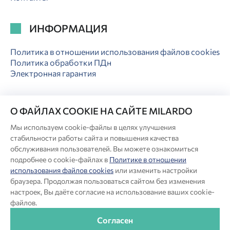
ИНФОРМАЦИЯ
Политика в отношении использования файлов cookies
Политика обработки ПДн
Электронная гарантия
О ФАЙЛАХ COOKIE НА САЙТЕ MILARDO
Мы используем cookie-файлы в целях улучшения
© Milardo
стабильности работы сайта и повышения качества
Разработка сайта:
обслуживания пользователей. Вы можете ознакомиться
подробнее о cookie-файлах в
Политике в отношении
использования файлов cookies
или изменить настройки
Производитель оставляет за собой право в любой момент
браузера. Продолжая пользоваться сайтом без изменения
вносить изменения в комплектацию, дизайн и характеристики
настроек, Вы даёте согласие на использование ваших cookie-
товара, не ухудшающие его качество.
файлов.
®
Актуальная информация о продукции Milardo
— на сайте
бренда www.milardo.ru.
Согласен