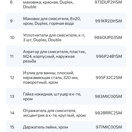
8
маховика, красная, Duplex,
973DUP2HSM
Double
Маховик для смесителя, 8x20,
9
991KR20HSM
хром, Duplex, горячая вода
Уплотнители для смесителя, к-т,
10
986DUP03SM
3 шт, Duplex, Double
Аэратор для смесителя, пластик,
11
M24, корпусный, наружная
996P24B1SM
резьба
Излив для ванны, плоский,
12
нержавеющая сталь, 320 мм,
995F32C2SM
поворотный, хром
Гайка накидная, штуцер в к-те,
13
983MIC00SM
хром
Отражатель для смесителя,
14
982BRRC2SM
эксцентрик в к-те, круглый, хром
15
Держатель лейки, хром
977MIC00SM