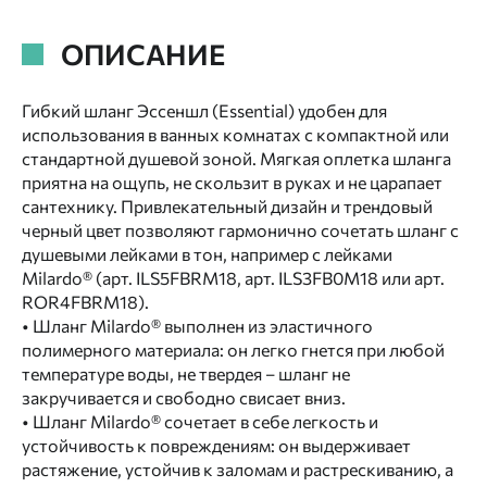
ОПИСАНИЕ
Гибкий шланг Эссеншл (Essential) удобен для
использования в ванных комнатах с компактной или
стандартной душевой зоной. Мягкая оплетка шланга
приятна на ощупь, не скользит в руках и не царапает
сантехнику. Привлекательный дизайн и трендовый
черный цвет позволяют гармонично сочетать шланг с
душевыми лейками в тон, например с лейками
Milardo® (арт. ILS5FBRM18, арт. ILS3FB0M18 или арт.
ROR4FBRM18).
• Шланг Milardo® выполнен из эластичного
полимерного материала: он легко гнется при любой
температуре воды, не твердея – шланг не
закручивается и свободно свисает вниз.
• Шланг Milardo® сочетает в себе легкость и
устойчивость к повреждениям: он выдерживает
растяжение, устойчив к заломам и растрескиванию, а