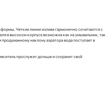
 формы. Четкие линии излива гармонично сочетаются с
еля в высоком корпусе возможна как на умывальник, так
 продуманному наклону аэратора вода поступает в
смеситель прослужит дольше и сохранит свой