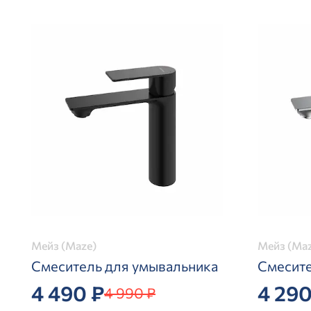
Мейз (Maze)
Мейз (Maz
Смеситель для умывальника
Смесите
4 490 ₽
4 290
4 990 ₽