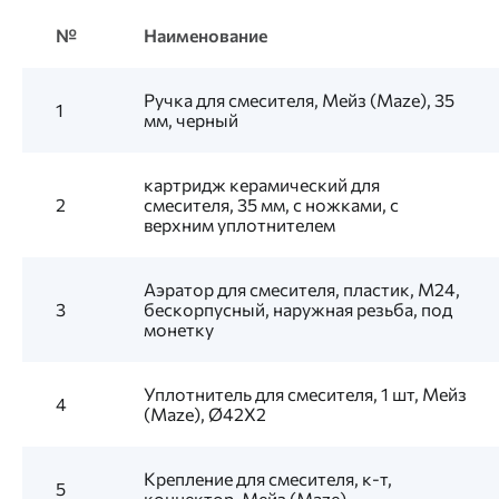
№
Наименование
Ручка для смесителя, Мейз (Maze), 35
1
мм, черный
картридж керамический для
2
смесителя, 35 мм, с ножками, с
верхним уплотнителем
Аэратор для смесителя, пластик, M24,
3
бескорпусный, наружная резьба, под
монетку
Уплотнитель для смесителя, 1 шт, Мейз
4
(Maze), Ø42X2
Крепление для смесителя, к-т,
5
коннектор, Мейз (Maze)