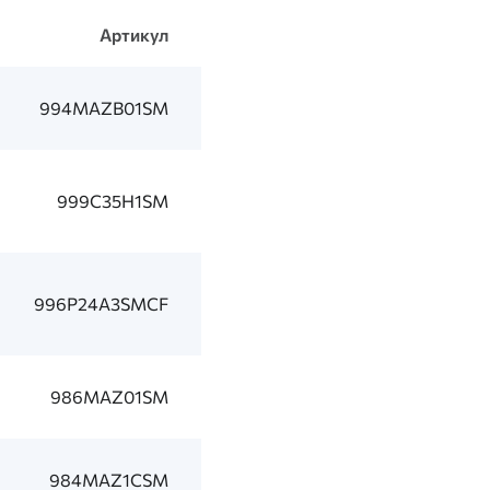
Артикул
994MAZB01SM
999C35H1SM
996P24A3SMCF
986MAZ01SM
984MAZ1CSM