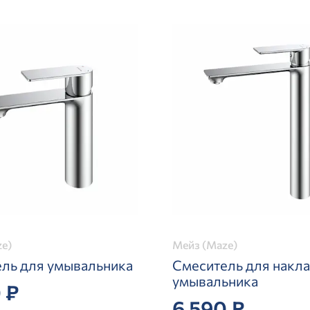
e)
Мейз (Maze)
ль для умывальника
Смеситель для накл
умывальника
 ₽
6 590 ₽