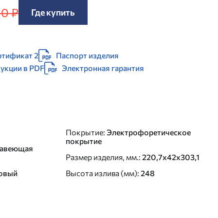
90 ₽
Где купить
ртификат 2
Паспорт изделия
дукции в PDF
Электронная гарантия
Покрытие
:
Электрофоретическое
покрытие
авеющая
Размер изделия, мм.
:
220,7х42х303,1
овый
Высота излива (мм)
:
248