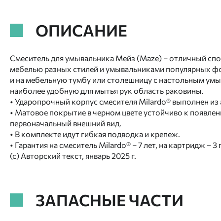
ОПИСАНИЕ
Смеситель для умывальника Мейз (Maze) – отличный спо
мебелью разных стилей и умывальниками популярных фор
и на мебельную тумбу или столешницу с настольным умы
наиболее удобную для мытья рук область раковины.
• Ударопрочный корпус смесителя Milardo® выполнен из
• Матовое покрытие в черном цвете устойчиво к появлен
первоначальный внешний вид.
• В комплекте идут гибкая подводка и крепеж.
• Гарантия на смеситель Milardo® – 7 лет, на картридж – 3 
(с) Авторский текст, январь 2025 г.
ЗАПАСНЫЕ ЧАСТИ