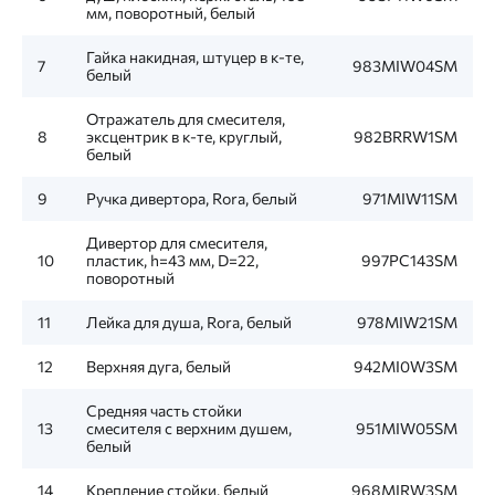
мм, поворотный, белый
Гайка накидная, штуцер в к-те,
7
983MIW04SM
белый
Отражатель для смесителя,
8
эксцентрик в к-те, круглый,
982BRRW1SM
белый
9
Ручка дивертора, Rora, белый
971MIW11SM
Дивертор для смесителя,
10
пластик, h=43 мм, D=22,
997PC143SM
поворотный
11
Лейка для душа, Rora, белый
978MIW21SM
12
Верхняя дуга, белый
942MI0W3SM
Средняя часть стойки
13
смесителя с верхним душем,
951MIW05SM
белый
14
Крепление стойки, белый
968MIRW3SM