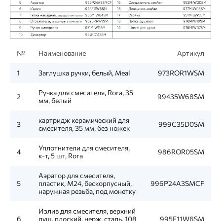
№
Наименование
Артикул
1
Заглушка ручки, белый, Meal
973ROR1WSM
Ручка для смесителя, Rora, 35
2
99435W68SM
мм, белый
картридж керамический для
3
999C35D0SM
смесителя, 35 мм, без ножек
Уплотнители для смесителя,
4
986ROR05SM
к-т, 5 шт, Rora
Аэратор для смесителя,
5
пластик, M24, бескорпусный,
996P24A3SMCF
наружная резьба, под монетку
Излив для смесителя, верхний
6
душ, плоский, нерж. сталь, 108
995F11W6SM