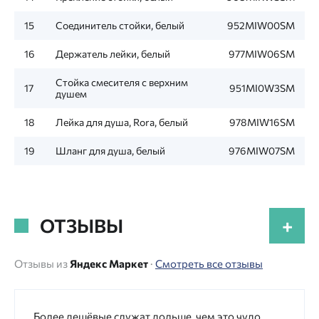
15
Соединитель стойки, белый
952MIW00SM
16
Держатель лейки, белый
977MIW06SM
Стойка смесителя с верхним
17
951MI0W3SM
душем
18
Лейка для душа, Rora, белый
978MIW16SM
19
Шланг для душа, белый
976MIW07SM
ОТЗЫВЫ
+
Отзывы из
Яндекс Маркет
·
Смотреть все отзывы
Более дешёвые служат дольше, чем это чудо