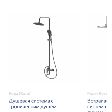
Рора (Rora)
Рора (Rora)
Душевая система с
Встраивае
тропическим душем
система с
душем