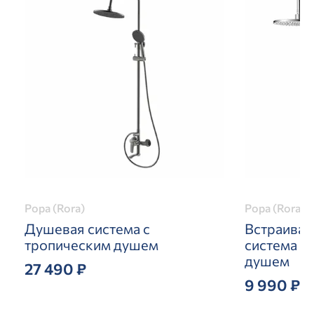
Рора (Rora)
Рора (Rora)
Душевая система с
Встраивае
тропическим душем
система с
душем
27 490 ₽
9 990 ₽
19