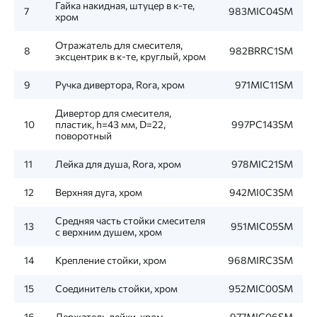
Гайка накидная, штуцер в к-те,
7
983MIC04SM
хром
Отражатель для смесителя,
8
982BRRC1SM
эксцентрик в к-те, круглый, хром
9
Ручка дивертора, Rora, хром
971MIC11SM
Дивертор для смесителя,
10
пластик, h=43 мм, D=22,
997PC143SM
поворотный
11
Лейка для душа, Rora, хром
978MIC21SM
12
Верхняя дуга, хром
942MI0C3SM
Средняя часть стойки смесителя
13
951MIC05SM
с верхним душем, хром
14
Крепление стойки, хром
968MIRC3SM
15
Соединитель стойки, хром
952MIC00SM
16
Держатель лейки, хром
977MIC06SM