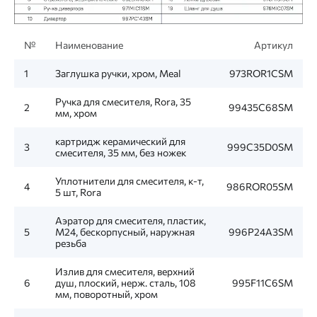
№
Наименование
Артикул
1
Заглушка ручки, хром, Meal
973ROR1CSM
Ручка для смесителя, Rora, 35
2
99435C68SM
мм, хром
картридж керамический для
3
999C35D0SM
смесителя, 35 мм, без ножек
Уплотнители для смесителя, к-т,
4
986ROR05SM
5 шт, Rora
Аэратор для смесителя, пластик,
5
M24, бескорпусный, наружная
996P24A3SM
резьба
Излив для смесителя, верхний
6
душ, плоский, нерж. сталь, 108
995F11C6SM
мм, поворотный, хром