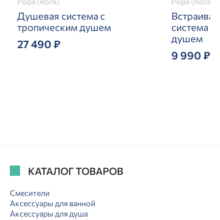
Рора (Rora)
Рора (Rora)
Душевая система с
Встраивае
тропическим душем
система с
душем
27 490 ₽
9 990 ₽
19
КАТАЛОГ ТОВАРОВ
Смесители
Аксессуары для ванной
Аксессуары для душа