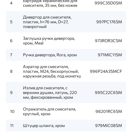
картридж керамический для
4
999C35D0SM
смесителя, 35 мм, без ножек
Дивертор для смесителя,
5
пластик, h=76 мм, D=27,
997PC176SM
поворотный
Заглушка ручки дивертора,
6
973ROR3CSM
хром, Meal
7
Ручка дивертора, Rora, хром
971MIC11SM
Аэратор для смесителя,
8
пластик, M24, бескорпусный,
996P24A3SMCF
наружная резьба, под монетку
Излив для смесителя, c
9
верхним душем, латунь, 220
995C22C6SM
мм, фиксированный, хром
Отражатель для смесителя,
10
98201RC6SM
круглый, хром
11
Штуцер шланга, хром
979MIC08SM