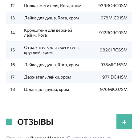
12
Полка смесителя, Rora, хром
939RORC0SM
13
Лейка для душа, Rora, хром
978MIC21SM
Кронштейн для верхней
14
912RORC0SM
лейки, Rora
Отражатель для смесителя,
15
98201RC6SM
круглый, хром
16
Лейка для душа, Rora, хром
978MIC16SM
17
Держатель лейки, хром
977IDC41SM
18
Шланг для душа, хром
976MIC07SM
ОТЗЫВЫ
+
Отзывы из
Яндекс Маркет
·
Смотреть все отзывы