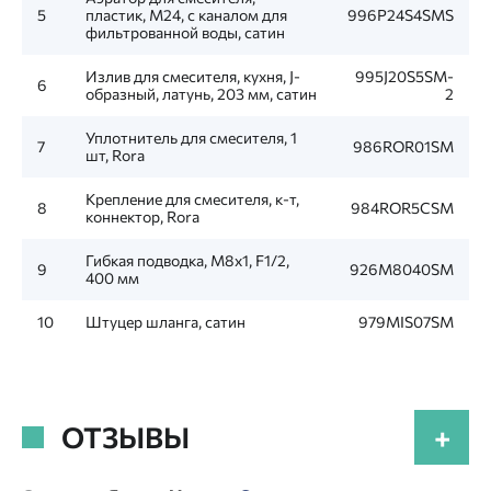
5
пластик, M24, с каналом для
996P24S4SMS
фильтрованной воды, сатин
Излив для смесителя, кухня, J-
995J20S5SM-
6
образный, латунь, 203 мм, сатин
2
Уплотнитель для смесителя, 1
7
986ROR01SM
шт, Rora
Крепление для смесителя, к-т,
8
984ROR5CSM
коннектор, Rora
Гибкая подводка, M8x1, F1/2,
9
926M8040SM
400 мм
10
Штуцер шланга, сатин
979MIS07SM
ОТЗЫВЫ
+