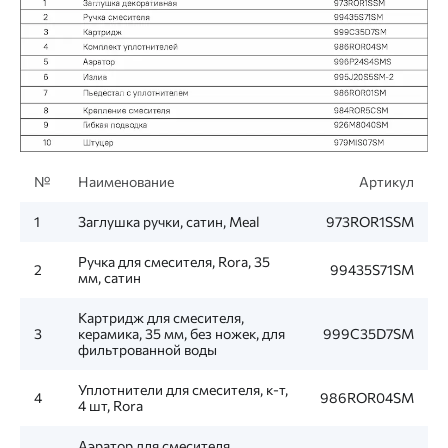
№
Наименование
Артикул
1
Заглушка ручки, сатин, Meal
973ROR1SSM
Ручка для смесителя, Rora, 35
2
99435S71SM
мм, сатин
Картридж для смесителя,
3
керамика, 35 мм, без ножек, для
999C35D7SM
фильтрованной воды
Уплотнители для смесителя, к-т,
4
986ROR04SM
4 шт, Rora
Аэратор для смесителя,