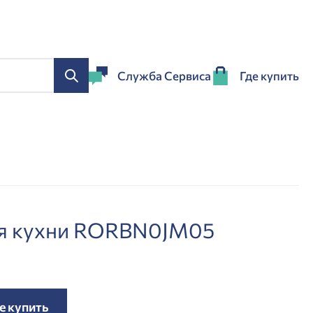
Служба Сервиса
Где купить
ля кухни RORBN0JM05
е купить