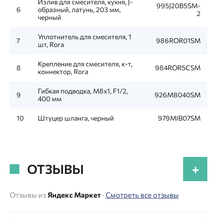
Излив для смесителя, кухня, J-
995J20B5SM-
6
образный, латунь, 203 мм,
2
черный
Уплотнитель для смесителя, 1
7
986ROR01SM
шт, Rora
Крепление для смесителя, к-т,
8
984ROR5CSM
коннектор, Rora
Гибкая подводка, M8x1, F1/2,
9
926M8040SM
400 мм
10
Штуцер шланга, черный
979MIB07SM
ОТЗЫВЫ
+
Отзывы из
Яндекс Маркет
·
Смотреть все отзывы