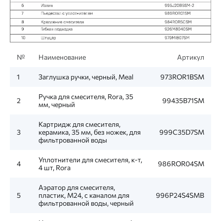
№
Наименование
Артикул
1
Заглушка ручки, черный, Meal
973ROR1BSM
Ручка для смесителя, Rora, 35
2
99435B71SM
мм, черный
Картридж для смесителя,
3
керамика, 35 мм, без ножек, для
999C35D7SM
фильтрованной воды
Уплотнители для смесителя, к-т,
4
986ROR04SM
4 шт, Rora
Аэратор для смесителя,
5
пластик, M24, с каналом для
996P24S4SMB
фильтрованной воды, черный