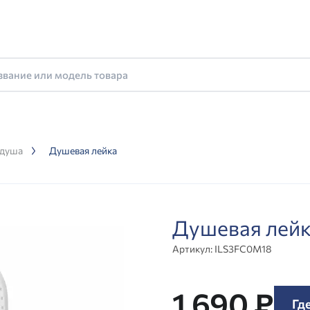
 душа
Душевая лейка
Душевая лей
Артикул:
ILS3FC0M18
1 690 ₽
Гд