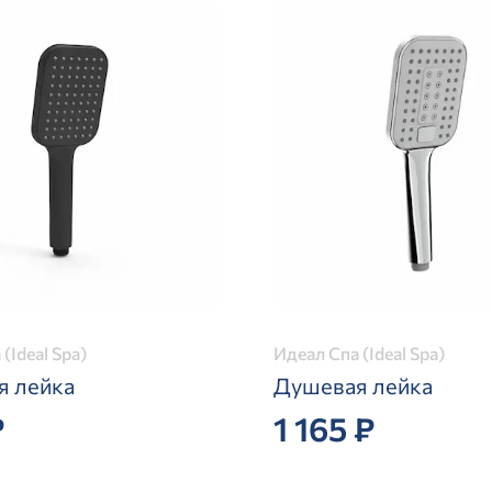
(Ideal Spa)
Идеал Спа (Ideal Spa)
я лейка
Душевая лейка
₽
1 165 ₽