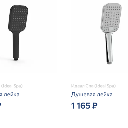
(Ideal Spa)
Идеал Спа (Ideal Spa)
я лейка
Душевая лейка
₽
1 165 ₽