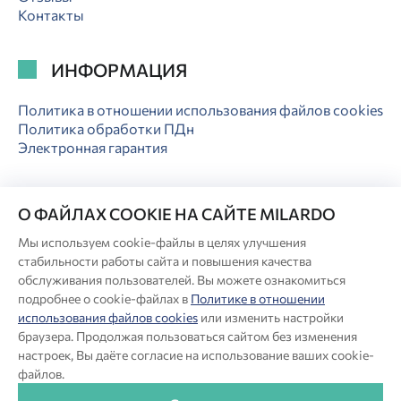
Контакты
ИНФОРМАЦИЯ
Политика в отношении использования файлов cookies
Политика обработки ПДн
Электронная гарантия
О ФАЙЛАХ COOKIE НА САЙТЕ MILARDO
Мы используем cookie-файлы в целях улучшения
© Milardo
стабильности работы сайта и повышения качества
Разработка сайта:
обслуживания пользователей. Вы можете ознакомиться
подробнее о cookie-файлах в
Политике в отношении
использования файлов cookies
или изменить настройки
Производитель оставляет за собой право в любой момент
браузера. Продолжая пользоваться сайтом без изменения
вносить изменения в комплектацию, дизайн и характеристики
настроек, Вы даёте согласие на использование ваших cookie-
товара, не ухудшающие его качество.
файлов.
®
Актуальная информация о продукции Milardo
— на сайте
бренда www.milardo.ru.