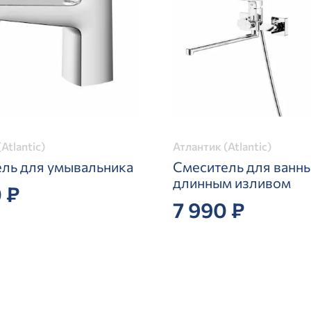
Atlantic)
Атлантик (Atlantic)
ль для умывальника
Смеситель для ванны
длинным изливом
 ₽
7 990 ₽