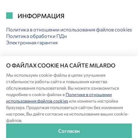
ИНФОРМАЦИЯ
Политика в отношении использования файлов cookies
Политика обработки ПДн
Электронная гарантия
О ФАЙЛАХ COOKIE НА САЙТЕ MILARDO
Мы используем cookie-файлы в целях улучшения
© Milardo
стабильности работы сайта и повышения качества
Разработка сайта:
обслуживания пользователей. Вы можете ознакомиться
подробнее о cookie-файлах в
Политике в отношении
использования файлов cookies
или изменить настройки
Производитель оставляет за собой право в любой момент
браузера. Продолжая пользоваться сайтом без изменения
вносить изменения в комплектацию, дизайн и характеристики
настроек, Вы даёте согласие на использование ваших cookie-
товара, не ухудшающие его качество.
файлов.
®
Актуальная информация о продукции Milardo
— на сайте
бренда www.milardo.ru.
Согласен