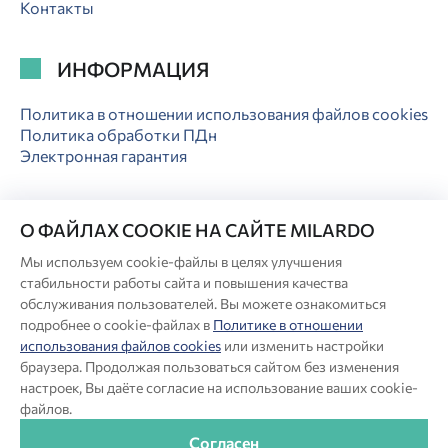
Контакты
ИНФОРМАЦИЯ
Политика в отношении использования файлов cookies
Политика обработки ПДн
Электронная гарантия
О ФАЙЛАХ COOKIE НА САЙТЕ MILARDO
Мы используем cookie-файлы в целях улучшения
© Milardo
стабильности работы сайта и повышения качества
Разработка сайта:
обслуживания пользователей. Вы можете ознакомиться
подробнее о cookie-файлах в
Политике в отношении
использования файлов cookies
или изменить настройки
Производитель оставляет за собой право в любой момент
браузера. Продолжая пользоваться сайтом без изменения
вносить изменения в комплектацию, дизайн и характеристики
настроек, Вы даёте согласие на использование ваших cookie-
товара, не ухудшающие его качество.
файлов.
®
Актуальная информация о продукции Milardo
— на сайте
бренда www.milardo.ru.
Согласен