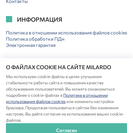
Контакты
ИНФОРМАЦИЯ
Политика в отношении использования файлов cookies
Политика обработки ПДн
Электронная гарантия
О ФАЙЛАХ COOKIE НА САЙТЕ MILARDO
Мы используем cookie-файлы в целях улучшения
© Milardo
стабильности работы сайта и повышения качества
Разработка сайта:
обслуживания пользователей. Вы можете ознакомиться
подробнее о cookie-файлах в
Политике в отношении
использования файлов cookies
или изменить настройки
Производитель оставляет за собой право в любой момент
браузера. Продолжая пользоваться сайтом без изменения
вносить изменения в комплектацию, дизайн и характеристики
настроек, Вы даёте согласие на использование ваших cookie-
товара, не ухудшающие его качество.
файлов.
®
Актуальная информация о продукции Milardo
— на сайте
бренда www.milardo.ru.
Согласен