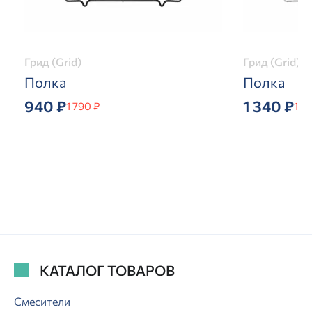
Грид (Grid)
Грид (Grid)
Полка
Полка
940 ₽
1 340 ₽
1 790 ₽
1 7
КАТАЛОГ ТОВАРОВ
Смесители