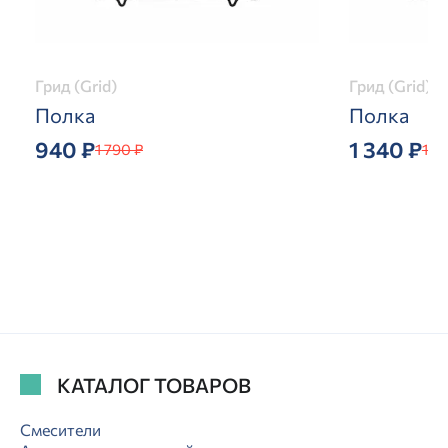
Грид (Grid)
Грид (Grid)
Полка
Полка
940 ₽
1 340 ₽
1 790 ₽
1 7
КАТАЛОГ ТОВАРОВ
Смесители