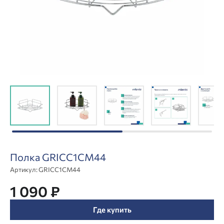
Полка GRICC1CM44
Артикул:
GRICC1CM44
1 090 ₽
Где купить