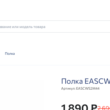
Полка
Полка EASC
Артикул:
EASCWS2M44
1 890 ₽
2 69