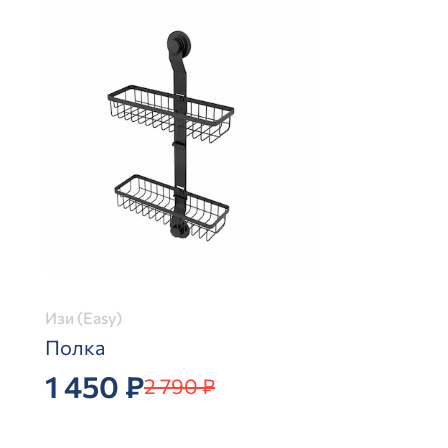
Изи (Easy)
Полка
1 450 ₽
2 790 ₽