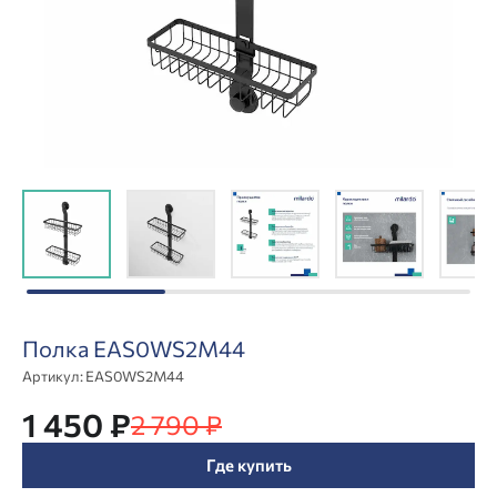
Полка EAS0WS2M44
Артикул:
EAS0WS2M44
1 450 ₽
2 790 ₽
Где купить