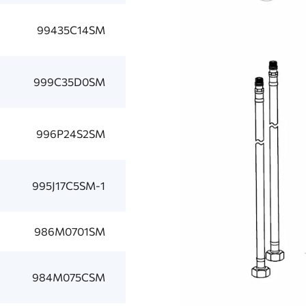
99435C14SM
999C35D0SM
996P24S2SM
995J17C5SM-1
986M0701SM
984M075CSM