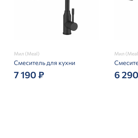
Мил (Meal)
Мил (Meal
Смеситель для кухни
Смесите
7 190 ₽
6 290