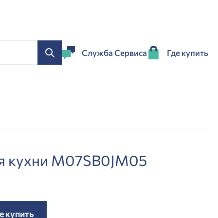
Служба Сервиса
Где купить
ля кухни M07SB0JM05
е купить