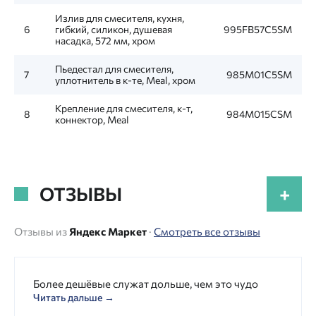
Излив для смесителя, кухня,
6
гибкий, силикон, душевая
995FB57C5SM
насадка, 572 мм, хром
Пьедестал для смесителя,
7
985M01C5SM
уплотнитель в к-те, Meal, хром
Крепление для смесителя, к-т,
8
984M015CSM
коннектор, Meal
ОТЗЫВЫ
+
Отзывы из
Яндекс Маркет
·
Смотреть все отзывы
Более дешёвые служат дольше, чем это чудо
Читать дальше →