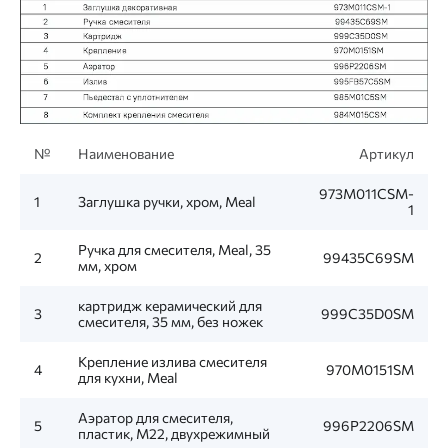
№
Наименование
Артикул
973M011CSM-
1
Заглушка ручки, хром, Meal
1
Ручка для смесителя, Meal, 35
2
99435C69SM
мм, хром
картридж керамический для
3
999C35D0SM
смесителя, 35 мм, без ножек
Крепление излива смесителя
4
970M0151SM
для кухни, Meal
Аэратор для смесителя,
5
996P2206SM
пластик, M22, двухрежимный