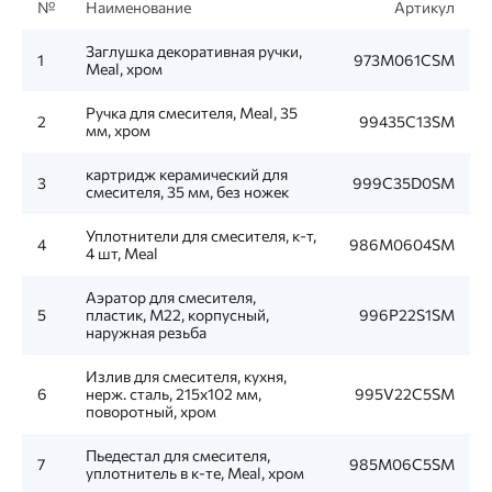
№
Наименование
Артикул
Заглушка декоративная ручки,
1
973M061CSM
Meal, хром
Ручка для смесителя, Meal, 35
2
99435C13SM
мм, хром
картридж керамический для
3
999C35D0SM
смесителя, 35 мм, без ножек
Уплотнители для смесителя, к-т,
4
986M0604SM
4 шт, Meal
Аэратор для смесителя,
5
пластик, M22, корпусный,
996P22S1SM
наружная резьба
Излив для смесителя, кухня,
6
нерж. сталь, 215х102 мм,
995V22C5SM
поворотный, хром
Пьедестал для смесителя,
7
985M06C5SM
уплотнитель в к-те, Meal, хром