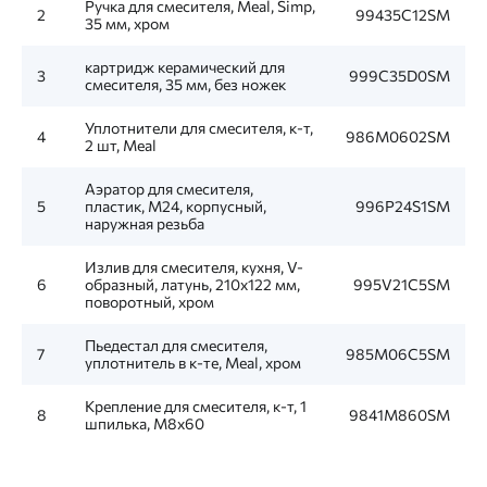
Ручка для смесителя, Meal, Simp,
2
99435C12SM
35 мм, хром
картридж керамический для
3
999C35D0SM
смесителя, 35 мм, без ножек
Уплотнители для смесителя, к-т,
4
986M0602SM
2 шт, Meal
Аэратор для смесителя,
5
пластик, M24, корпусный,
996P24S1SM
наружная резьба
Излив для смесителя, кухня, V-
6
образный, латунь, 210х122 мм,
995V21C5SM
поворотный, хром
Пьедестал для смесителя,
7
985M06C5SM
уплотнитель в к-те, Meal, хром
Крепление для смесителя, к-т, 1
8
9841M860SM
шпилька, M8x60