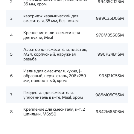
2
99435C12SM
35 мм, хром
картридж керамический для
3
999C35D0SM
смесителя, 35 мм, без ножек
Крепление излива смесителя
4
970M0550SM
для кухни, Meal
Аэратор для смесителя, пластик,
5
M24, корпусный, наружная
996P24B1SM
резьба
Излив для смесителя, кухня, J-
6
образный, нерж. сталь, 208х259
995J21C5SM
мм, поворотный, хром
Пьедестал для смесителя,
7
985M05C5SM
уплотнитель в к-те, Meal, хром
Крепление для смесителя, к-т, 2
8
9842M650SM
шпильки, M6x50