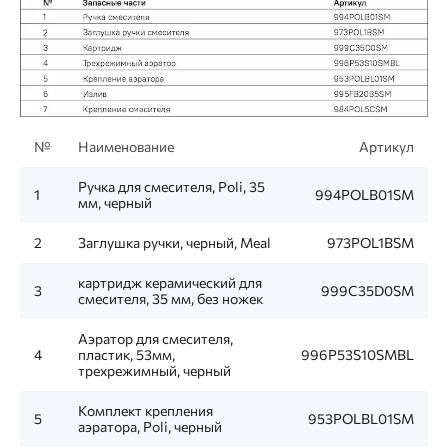
№
Наименование
Артикул
Ручка для смесителя, Poli, 35
1
994POLB01SM
мм, черный
2
Заглушка ручки, черный, Meal
973POL1BSM
картридж керамический для
3
999C35D0SM
смесителя, 35 мм, без ножек
Аэратор для смесителя,
4
пластик, 53мм,
996P53S10SMBL
трехрежимный, черный
Комплект крепления
5
953POLBL01SM
аэратора, Poli, черный