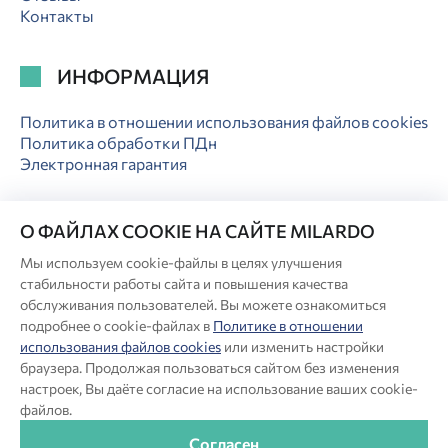
Контакты
ИНФОРМАЦИЯ
Политика в отношении использования файлов cookies
Политика обработки ПДн
Электронная гарантия
О ФАЙЛАХ COOKIE НА САЙТЕ MILARDO
Мы используем cookie-файлы в целях улучшения
© Milardo
стабильности работы сайта и повышения качества
обслуживания пользователей. Вы можете ознакомиться
Разработка сайта:
подробнее о cookie-файлах в
Политике в отношении
использования файлов cookies
или изменить настройки
Производитель оставляет за собой право в любой момент
браузера. Продолжая пользоваться сайтом без изменения
вносить изменения в комплектацию, дизайн и характеристики
настроек, Вы даёте согласие на использование ваших cookie-
товара, не ухудшающие его качество.
файлов.
®
Актуальная информация о продукции Milardo
— на сайте
Согласен
бренда www.milardo.ru.