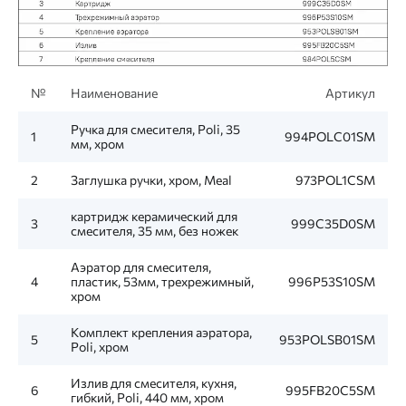
№
Наименование
Артикул
Ручка для смесителя, Poli, 35
1
994POLC01SM
мм, хром
2
Заглушка ручки, хром, Meal
973POL1CSM
картридж керамический для
3
999C35D0SM
смесителя, 35 мм, без ножек
Аэратор для смесителя,
4
пластик, 53мм, трехрежимный,
996P53S10SM
хром
Комплект крепления аэратора,
5
953POLSB01SM
Poli, хром
Излив для смесителя, кухня,
6
995FB20C5SM
гибкий, Poli, 440 мм, хром