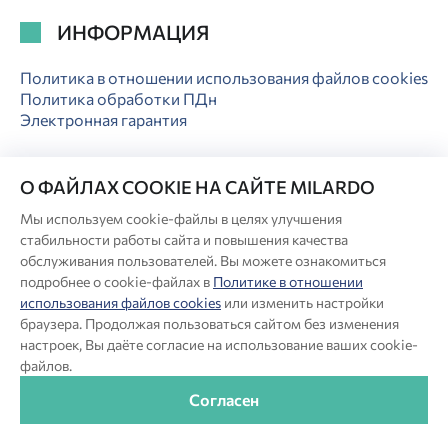
ИНФОРМАЦИЯ
Политика в отношении использования файлов cookies
Политика обработки ПДн
Электронная гарантия
О ФАЙЛАХ COOKIE НА САЙТЕ MILARDO
Мы используем cookie-файлы в целях улучшения
© Milardo
стабильности работы сайта и повышения качества
обслуживания пользователей. Вы можете ознакомиться
Разработка сайта:
подробнее о cookie-файлах в
Политике в отношении
использования файлов cookies
или изменить настройки
Производитель оставляет за собой право в любой момент
браузера. Продолжая пользоваться сайтом без изменения
вносить изменения в комплектацию, дизайн и характеристики
настроек, Вы даёте согласие на использование ваших cookie-
товара, не ухудшающие его качество.
файлов.
®
Актуальная информация о продукции Milardo
— на сайте
Согласен
бренда www.milardo.ru.