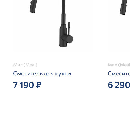
Мил (Meal)
Мил (Meal
Смеситель для кухни
Смесите
7 190 ₽
6 290