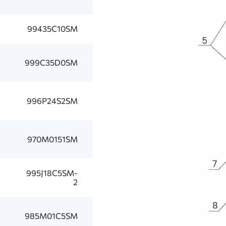
99435C10SM
999C35D0SM
996P24S2SM
970M0151SM
995J18C5SM-
2
985M01C5SM