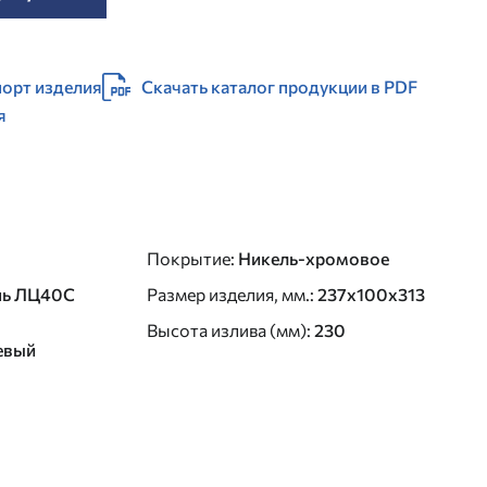
орт изделия
Скачать каталог продукции в PDF
я
Покрытие
:
Никель-хромовое
нь ЛЦ40C
Размер изделия, мм.
:
237x100x313
Высота излива (мм)
:
230
евый