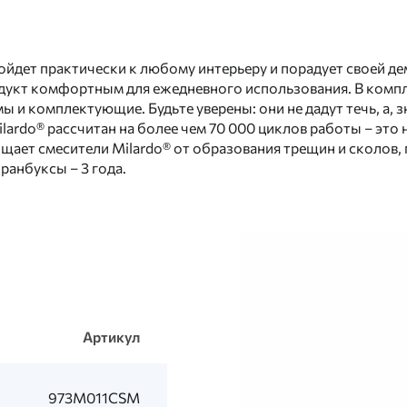
ойдет практически к любому интерьеру и порадует своей 
дукт комфортным для ежедневного использования. В компле
 и комплектующие. Будьте уверены: они не дадут течь, а, з
rdo® рассчитан на более чем 70 000 циклов работы – это не
ает смесители Milardo® от образования трещин и сколов, 
кранбуксы – 3 года.
Артикул
973M011CSM