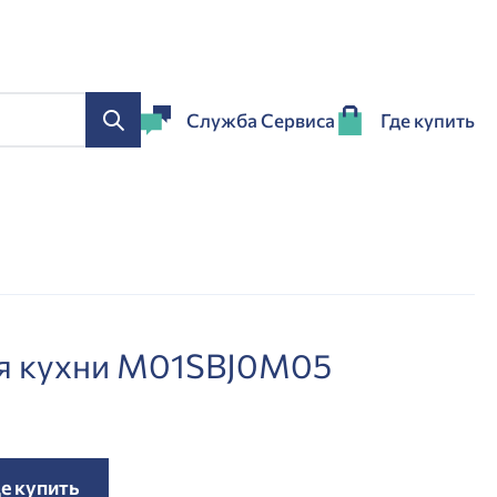
Служба Сервиса
Где купить
ля кухни M01SBJ0M05
е купить