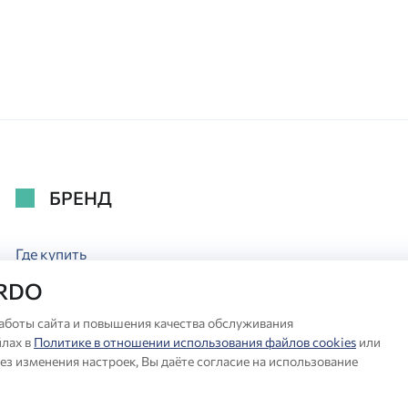
БРЕНД
Где купить
Новости
ARDO
Акции
Служба Сервиса
аботы сайта и повышения качества обслуживания
Полезное
лах в
Политике в отношении использования файлов cookies
или
Коллекции
ез изменения настроек, Вы даёте согласие на использование
Отзывы
Контакты