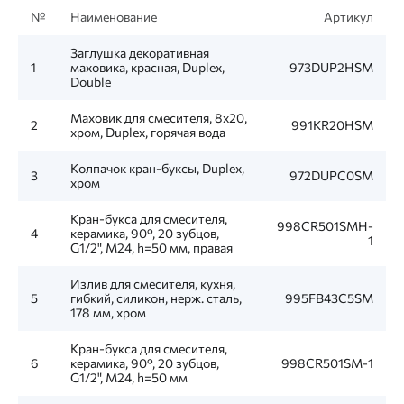
№
Наименование
Артикул
Заглушка декоративная
1
маховика, красная, Duplex,
973DUP2HSM
Double
Маховик для смесителя, 8x20,
2
991KR20HSM
хром, Duplex, горячая вода
Колпачок кран-буксы, Duplex,
3
972DUPC0SM
хром
Кран-букса для смесителя,
998CR501SMH-
4
керамика, 90°, 20 зубцов,
1
G1/2", М24, h=50 мм, правая
Излив для смесителя, кухня,
5
гибкий, силикон, нерж. сталь,
995FB43C5SM
178 мм, хром
Кран-букса для смесителя,
6
керамика, 90°, 20 зубцов,
998CR501SM-1
G1/2", М24, h=50 мм