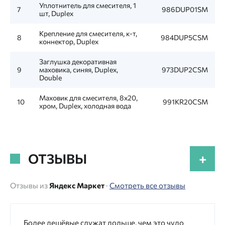
Уплотнитель для смесителя, 1
7
986DUP01SM
шт, Duplex
Крепление для смесителя, к-т,
8
984DUP5CSM
коннектор, Duplex
Заглушка декоративная
9
маховика, синяя, Duplex,
973DUP2CSM
Double
Маховик для смесителя, 8x20,
10
991KR20CSM
хром, Duplex, холодная вода
ОТЗЫВЫ
+
Отзывы из
Яндекс Маркет
·
Смотреть все отзывы
Более дешёвые служат дольше, чем это чудо