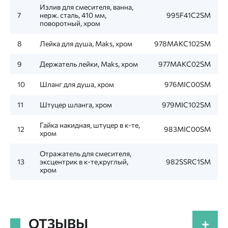
Излив для смесителя, ванна,
7
нерж. сталь, 410 мм,
995F41C2SM
поворотный, хром
8
Лейка для душа, Maks, хром
978MAKC102SM
9
Держатель лейки, Maks, хром
977MAKC02SM
10
Шланг для душа, хром
976MIC00SM
11
Штуцер шланга, хром
979MIC102SM
Гайка накидная, штуцер в к-те,
12
983MIC00SM
хром
Отражатель для смесителя,
13
эксцентрик в к-те,круглый,
982SSRC1SM
хром
ОТЗЫВЫ
+