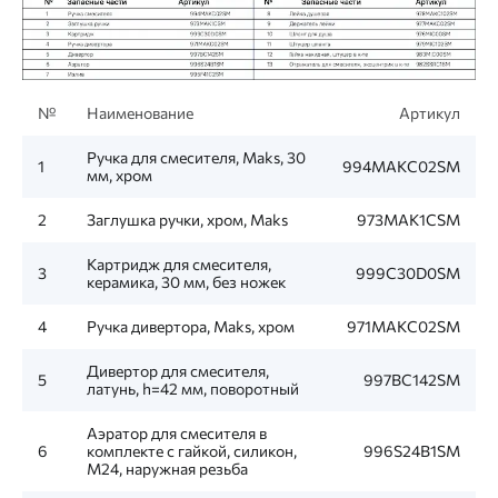
№
Наименование
Артикул
Ручка для смесителя, Maks, 30
1
994MAKC02SM
мм, хром
2
Заглушка ручки, хром, Maks
973MAK1CSM
Картридж для смесителя,
3
999C30D0SM
керамика, 30 мм, без ножек
4
Ручка дивертора, Maks, хром
971MAKC02SM
Дивертор для смесителя,
5
997BC142SM
латунь, h=42 мм, поворотный
Аэратор для смесителя в
6
комплекте с гайкой, силикон,
996S24B1SM
M24, наружная резьба