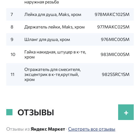
наружная резьба
7
Лейка для душа, Maks, хром
978MAKC102SM
8
Держатель лейки, Maks, хром
977MAKC02SM
9
Шланг для душа, хром
976MIC00SM
Гайка накидная, штуцер в к-те,
10
983MIC00SM
хром
Отражатель для смесителя,
11
эксцентрик в к-те,круглый,
982SSRC1SM
хром
ОТЗЫВЫ
+
Отзывы из
Яндекс Маркет
·
Смотреть все отзывы