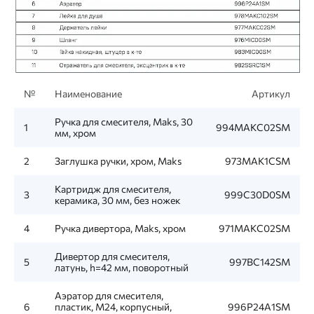
№
Наименование
Артикул
Ручка для смесителя, Maks, 30
1
994MAKC02SM
мм, хром
2
Заглушка ручки, хром, Maks
973MAK1CSM
Картридж для смесителя,
3
999C30D0SM
керамика, 30 мм, без ножек
4
Ручка дивертора, Maks, хром
971MAKC02SM
Дивертор для смесителя,
5
997BC142SM
латунь, h=42 мм, поворотный
Аэратор для смесителя,
6
пластик, M24, корпусный,
996P24A1SM