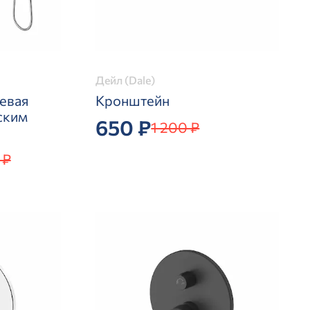
Дейл (Dale)
евая
Кронштейн
ским
650 ₽
1 200 ₽
 ₽