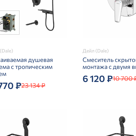
(Dale)
Дейл (Dale)
раиваемая душевая
Смеситель скрыто
ема с тропическим
монтажа с двумя 
ем
6 120 ₽
10 700 
770 ₽
23 134 ₽