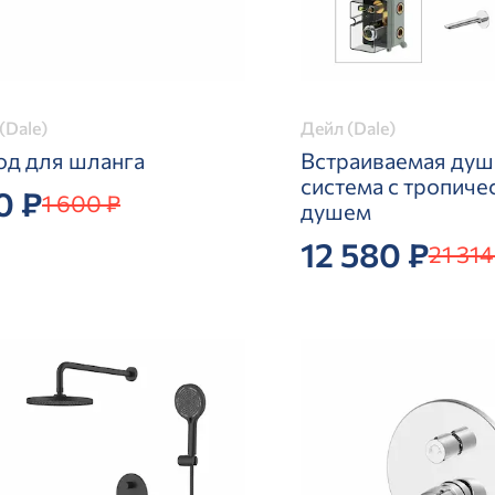
(Dale)
Дейл (Dale)
од для шланга
Встраиваемая душ
система с тропиче
0 ₽
1 600 ₽
душем
12 580 ₽
21 314