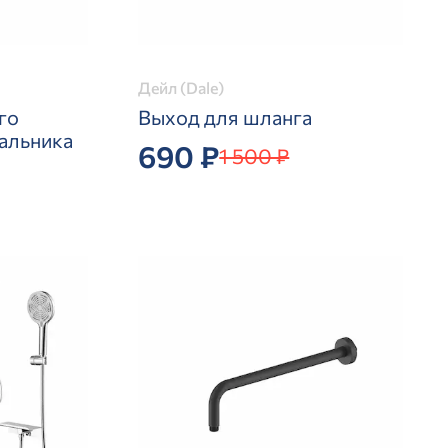
Дейл (Dale)
го
Выход для шланга
альника
690 ₽
1 500 ₽