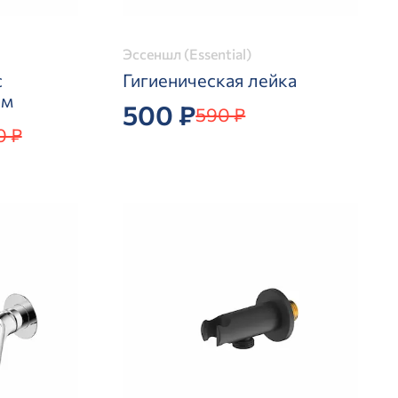
Эссеншл (Essential)
с
Гигиеническая лейка
ем
500 ₽
590 ₽
0 ₽