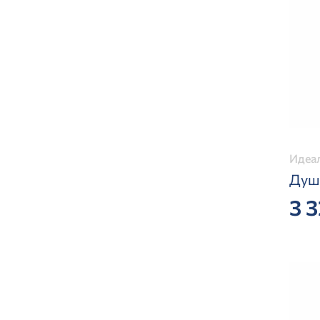
Идеал
Душ
3 