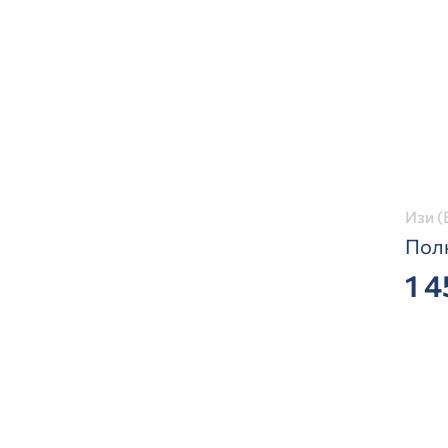
Изи (
Пол
1 4