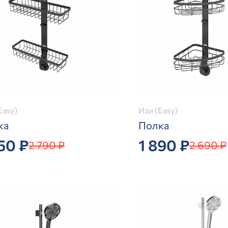
Easy)
Изи (Easy)
ка
Полка
50 ₽
1 890 ₽
2 790 ₽
2 690 ₽