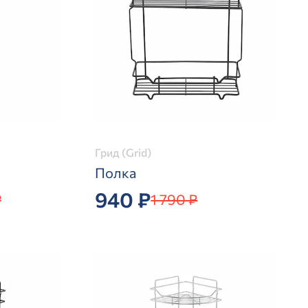
Грид (Grid)
Полка
940 ₽
₽
1 790 ₽