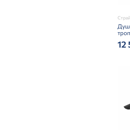
Страй
Душе
тро
12