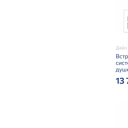
Дейл 
Вст
сист
душ
13 