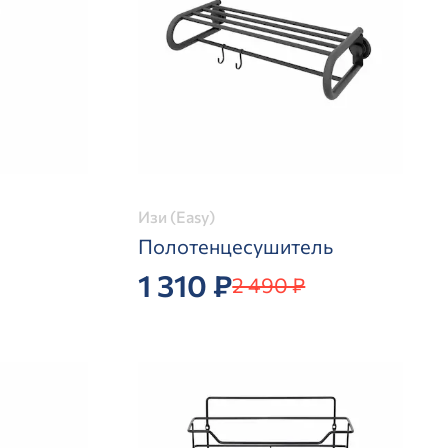
Изи (Easy)
Полотенцесушитель
1 310 ₽
2 490 ₽