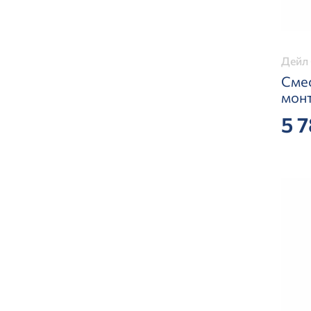
Дейл 
Сме
мон
5 