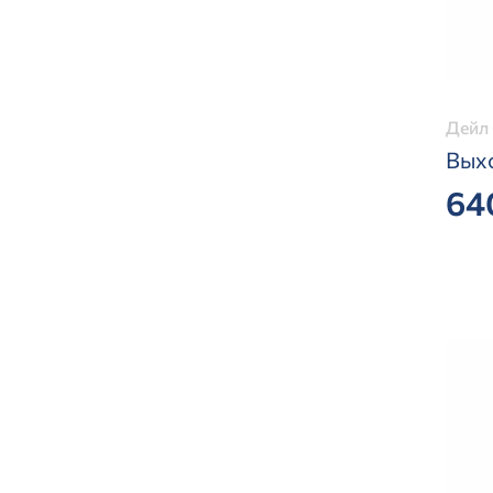
Дейл 
Вых
64