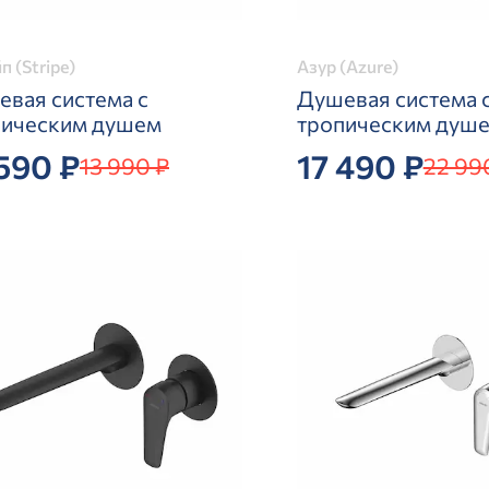
п (Stripe)
Азур (Azure)
вая система с
Душевая система 
пическим душем
тропическим душ
 590 ₽
17 490 ₽
13 990 ₽
22 99