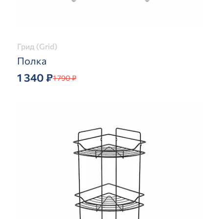
Грид (Grid)
Полка
1 340 ₽
1 790 ₽