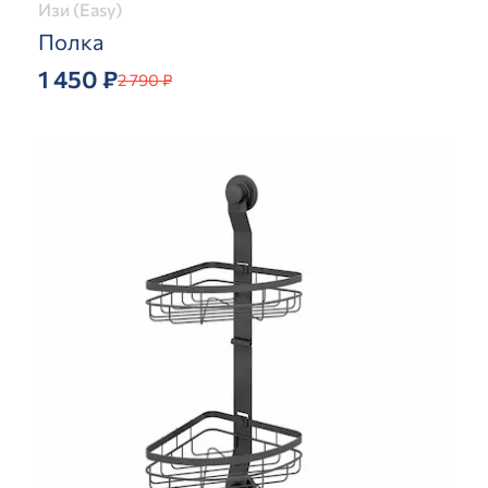
Изи (Easy)
Полка
1 450 ₽
2 790 ₽