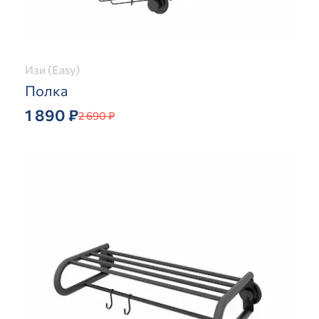
Изи (Easy)
Полка
1 890 ₽
2 690 ₽