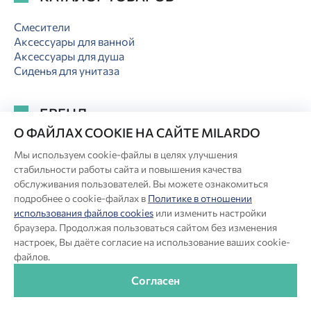
Смесители
Аксессуары для ванной
Аксессуары для душа
Сиденья для унитаза
БРЕНД
О ФАЙЛАХ COOKIE НА САЙТЕ MILARDO
Где купить
Мы используем cookie-файлы в целях улучшения
Новости
стабильности работы сайта и повышения качества
Акции
обслуживания пользователей. Вы можете ознакомиться
Служба Сервиса
подробнее о cookie-файлах в
Политике в отношении
Полезное
использования файлов cookies
или изменить настройки
Коллекции
браузера. Продолжая пользоваться сайтом без изменения
Отзывы
настроек, Вы даёте согласие на использование ваших cookie-
Контакты
файлов.
Согласен
ИНФОРМАЦИЯ