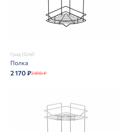
Грид (Grid)
Полка
2 170 ₽
2 890 ₽