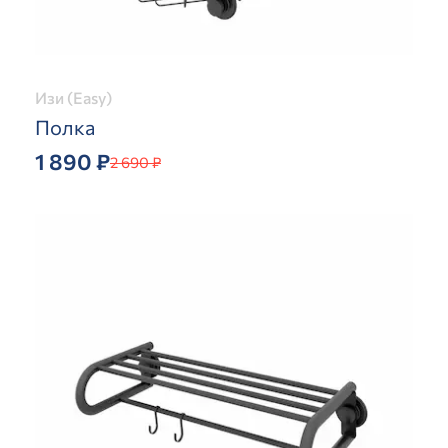
Изи (Easy)
Полка
1 890 ₽
2 690 ₽