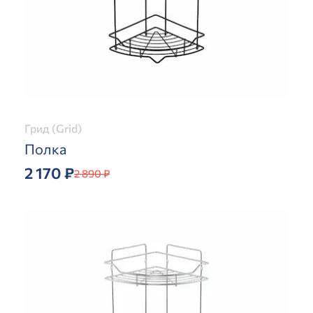
Грид (Grid)
Полка
2 170 ₽
2 890 ₽