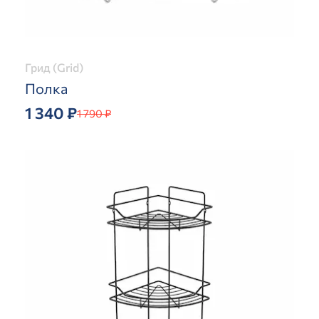
Грид (Grid)
Полка
1 340 ₽
1 790 ₽