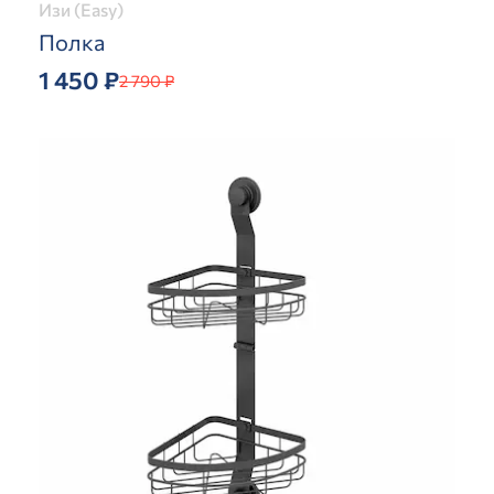
Изи (Easy)
Полка
1 450 ₽
2 790 ₽