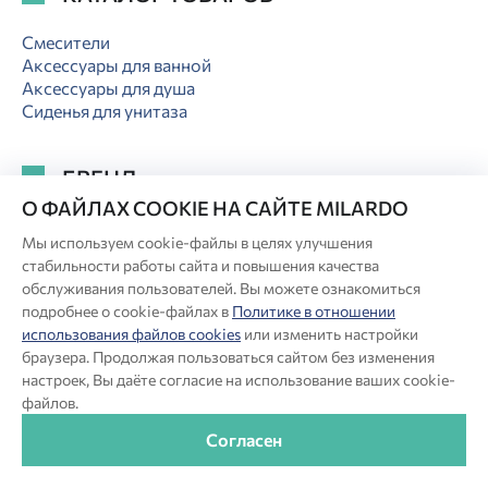
Смесители
Аксессуары для ванной
Аксессуары для душа
Сиденья для унитаза
БРЕНД
О ФАЙЛАХ COOKIE НА САЙТЕ MILARDO
Где купить
Мы используем cookie-файлы в целях улучшения
Новости
стабильности работы сайта и повышения качества
Акции
обслуживания пользователей. Вы можете ознакомиться
Служба Сервиса
подробнее о cookie-файлах в
Политике в отношении
Полезное
использования файлов cookies
или изменить настройки
Коллекции
браузера. Продолжая пользоваться сайтом без изменения
Отзывы
настроек, Вы даёте согласие на использование ваших cookie-
Контакты
файлов.
Согласен
ИНФОРМАЦИЯ