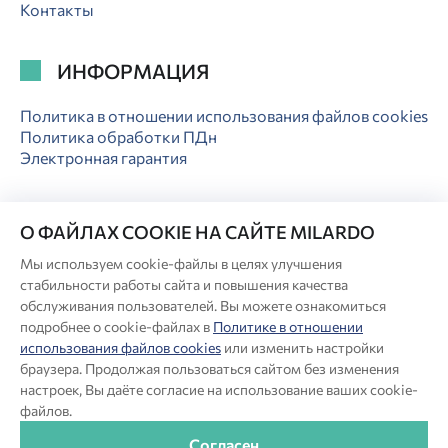
Контакты
ИНФОРМАЦИЯ
Политика в отношении использования файлов cookies
Политика обработки ПДн
Электронная гарантия
О ФАЙЛАХ COOKIE НА САЙТЕ MILARDO
Мы используем cookie-файлы в целях улучшения
© Milardo
стабильности работы сайта и повышения качества
Разработка сайта:
обслуживания пользователей. Вы можете ознакомиться
подробнее о cookie-файлах в
Политике в отношении
использования файлов cookies
или изменить настройки
Производитель оставляет за собой право в любой момент
браузера. Продолжая пользоваться сайтом без изменения
вносить изменения в комплектацию, дизайн и характеристики
настроек, Вы даёте согласие на использование ваших cookie-
товара, не ухудшающие его качество.
файлов.
®
Актуальная информация о продукции Milardo
— на сайте
бренда www.milardo.ru.
Согласен