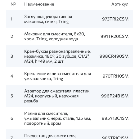
№
Наименование
Артикул
Заглушка декоративная
1
973TRI2CSM
маховика, синяя, Tring
Маховик для смесителя, 8x20,
2
991TR20CSM
хром, Tring, холодная вода
Кран-буксы разнонаправленные,
3
керамика, 180°, 20 зубцов, G1/2",
998CR490SM
M24, h=49 мм, 2 шт
Крепление излива смесителя для
4
970TRI10SM
умывальника, Tring
Аэратор для смесителя, пластик,
5
M24, корпусный, наружная
996P24B1SM
резьба
Излив для смесителя,
6
умывальник, нерж. сталь, 125 мм,
995Y13C1SM
поворотный, хром
Пьедестал для смесителя,
7
985TRIC1SM