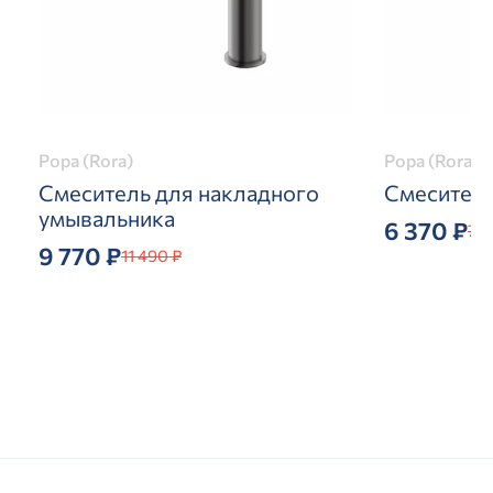
Рора (Rora)
Рора (Rora)
Смеситель для накладного
Смеситель
умывальника
6 370 ₽
7 4
9 770 ₽
11 490 ₽