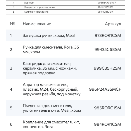
№
Наименование
Артикул
1
Заглушка ручки, хром, Meal
973ROR1CSM
Ручка для смесителя, Rora, 35
2
99435C68SM
мм, хром
Картридж для смесителя,
3
керамика, 35 мм, с ножками,
999C35H2SM
прямая подводка
Аэратор для смесителя,
4
пластик, M24, бескорпусный,
996P24A3SMCF
наружная резьба, под монетку
Пьедестал для смесителя,
5
985RORC1SM
уплотнитель в к-те, Meal, хром
Крепление для смесителя, к-т,
6
984ROR1CSM
коннектор, Rora