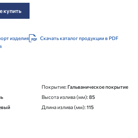
е купить
орт изделия
Скачать каталог продукции в PDF
я
Покрытие
:
Гальваническое покрытие
нь
Высота излива (мм)
:
85
евый
Длина излива (мм)
:
115