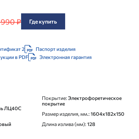
 990 ₽
Где купить
ртификат 2
Паспорт изделия
дукции в PDF
Электронная гарантия
Покрытие
:
Электрофоретическое
покрытие
нь ЛЦ40C
Размер изделия, мм.
:
1604x182x150
овый
Длина излива (мм)
:
128