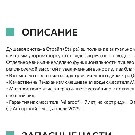
ОПИСАНИЕ
Душевая система Страйп (Stripe) выполнена в актуально
изящным узором форсунок в виде закрученного водного
Отдельное внимание уделено функциональности душевой 
регулируемой высотой и увеличенный вынос излива благ
• В комплекте: верхняя насадка увеличенного диаметра (Ø
• Качественный механизм смешивания воды смесителя Mila
• Матовое покрытие в черном цвете устойчиво к появлен
внешний вид.
• Гарантия на смесители Milardo® – 7 лет, на картридж – 3
(с) Авторский текст, апрель 2025 г.