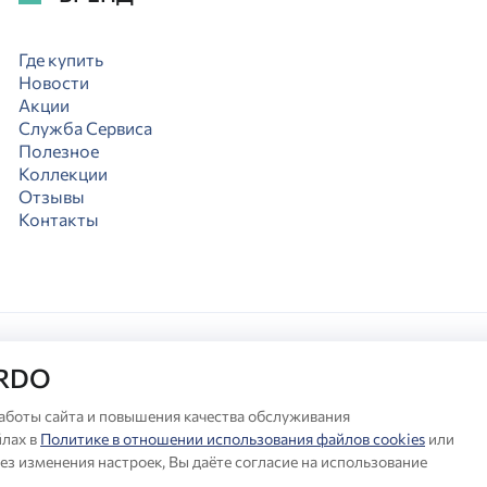
Где купить
Новости
Акции
Служба Сервиса
Полезное
Коллекции
Отзывы
Контакты
ARDO
аботы сайта и повышения качества обслуживания
лах в
Политике в отношении использования файлов cookies
или
любой момент вносить изменения в комплектацию, дизайн и характер
®
ез изменения настроек, Вы даёте согласие на использование
льная информация о продукции Milardo
— на сайте бренда www.mila