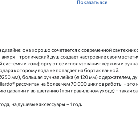
Показать все
м дизайне: она хорошо сочетается с современной сантехник
 вихря – тропический душ создает настроение своим эстет
системы и комфорту от ее использования: верхняя и ручна
одаря которому вода не попадает на бортик ванной.
250 мм), большая ручная лейка (ø 120 мм) с держателем, ду
rdo® рассчитан на более чем 70 000 циклов работы – это не
ию царапин и выцветанию (при правильном уходе) – такая 
 года, на душевые аксессуары – 1 год.