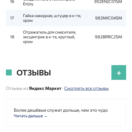
16
952ENJC01SM
Enjoy
Гайка накидная, штуцер в к-те,
17
983MIC04SM
хром
Отражатель для смесителя,
18
эксцентрик в к-те, круглый,
982BRRC2SM
хром
ОТЗЫВЫ
+
Отзывы из
Яндекс Маркет
·
Смотреть все отзывы
Более дешёвые служат дольше, чем это чудо
Читать дальше →