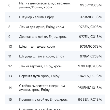
Излив для смесителя, с верхним
6
995V11C6SM
душем, 110 мм, хром
7
Штуцер излива, Enjoy
979MI083SM
8
Лейка для душа, Enjoy, хром
978ENJC10SM
9
Держатель лейки, Enjoy, хром
977ENJC01SM
10
Шланг для душа, хром
976MIC07SM
11
Штуцер шланга, хром, Enjoy
979MIC75SM
12
Лейка верхняя, Enjoy, хром
978ENJC20SM
13
Верхняя дуга, хром, Enjoy
942ENJ0C1SM
Стойка смесителя с верхним
14
951ENJC101SM
душем, хром, Enjoy
15
Крепление стойки, Enjoy, хром
968ENJRC1SM
Соединитель стойки, хром,