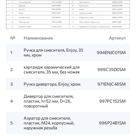
№
Наименование
Артикул
Ручка для смесителя, Enjoy, 35
1
994ENJC01SM
мм, хром
картридж керамический для
2
999C35D0SM
смесителя, 35 мм, без ножек
3
Ручка дивертора, Enjoy, хром
971ENJC48SM
Дивертор для смесителя,
4
пластик, h=52 мм, D=26,
997PC152SM
поворотный
Аэратор для смесителя,
5
пластик, M24, корпусный,
996P24B1SM
наружная резьба