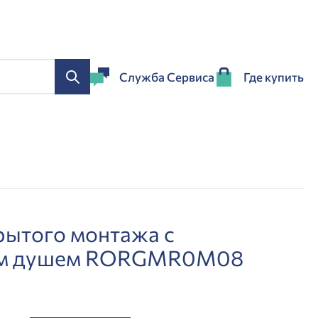
Служба Сервиса
Где купить
рытого монтажа с
им душем RORGMR0M08