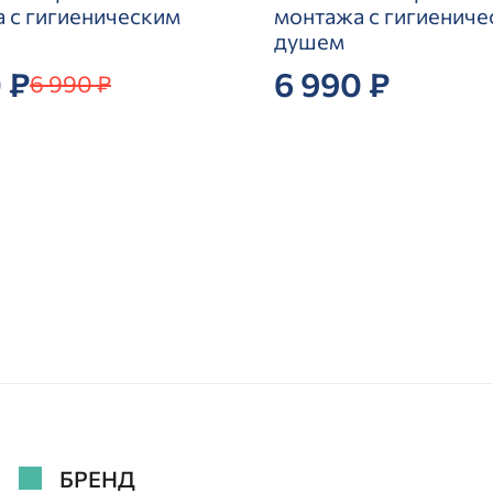
 с гигиеническим
монтажа с гигиенич
душем
 ₽
6 990 ₽
6 990 ₽
БРЕНД