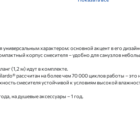
я универсальным характером: основной акцент в его дизайн
компактный корпус смесителя – удобно для санузлов небо
анг (1,2 м) идут в комплекте.
rdo® рассчитан на более чем 70 000 циклов работы – это не
ность смесителя устойчивой к условиям высокой влажност
 года, на душевые аксессуары – 1 год.