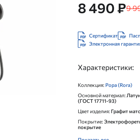
8 490 ₽
9 9
Сертификат
Пасп
Электронная гаранти
Характеристики:
Коллекция
:
Рора (Rora)
Основной материал
:
Лату
(ГОСТ 17711-93)
Цвет изделия
:
Графит мат
Покрытие
:
Электрофорет
покрытие
Показать все