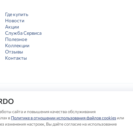
Где купить
Новости
Акции
Служба Сервиса
Полезное
Коллекции
Отзывы
Контакты
ARDO
аботы сайта и повышения качества обслуживания
лах в
Политике в отношении использования файлов cookies
или
любой момент вносить изменения в комплектацию, дизайн и характер
®
ез изменения настроек, Вы даёте согласие на использование
льная информация о продукции Milardo
— на сайте бренда www.mila