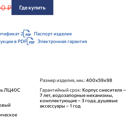
90 ₽
Где купить
ртификат 2
Паспорт изделия
дукции в PDF
Электронная гарантия
Размер изделия, мм.
:
400х59х98
нь ЛЦ40C
Гарантийный срок
:
Корпус смесителя –
7 лет, водозапорные механизмы,
комплектующие – 3 года, душевые
овый
аксессуары – 1 год
ическое