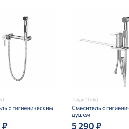
y)
Тайди (Tidy)
ль с гигиеническим
Смеситель с гигиени
душем
 ₽
5 290 ₽