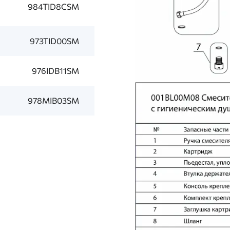
984TID8CSM
973TID00SM
976IDB11SM
978MIB03SM