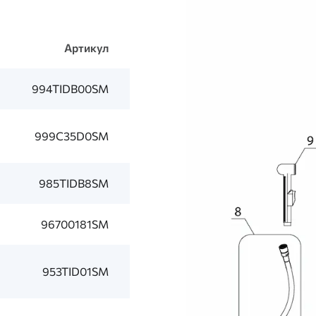
Артикул
994TIDB00SM
999C35D0SM
985TIDB8SM
96700181SM
953TID01SM