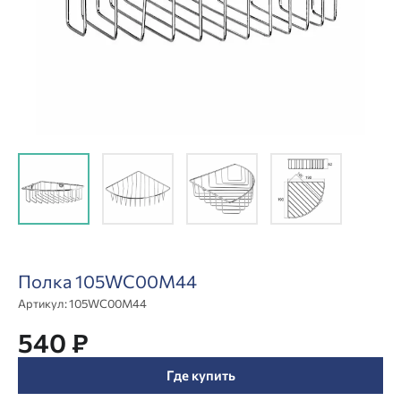
Полка 105WC00M44
Артикул:
105WC00M44
540 ₽
Где купить