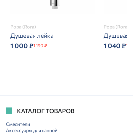
Рора (Rora)
Рора (Rora)
Душевая лейка
Душевая 
1 000 ₽
1 040 ₽
1 190 ₽
1 2
КАТАЛОГ ТОВАРОВ
Смесители
Аксессуары для ванной