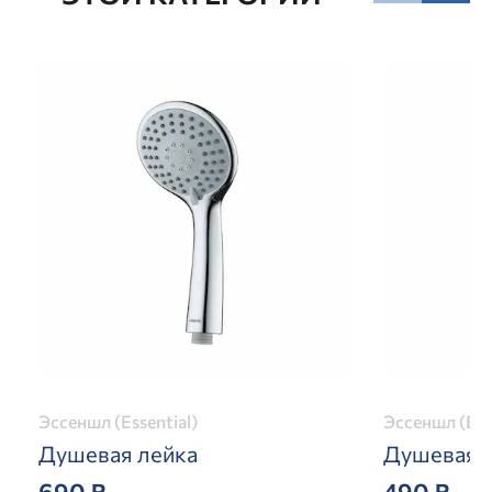
Эссеншл (Essential)
Эссеншл (Ess
Душевая лейка
Душевая 
690 ₽
490 ₽