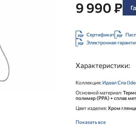
9 990 ₽
Гд
Сертификат
Пасп
Электронная гаранти
Характеристики:
Коллекция
:
Идеал Спа (Ide
Основной материал
:
Терм
полимер (PPA) + сплав ме
Цвет изделия
:
Хром глянц
Показать все