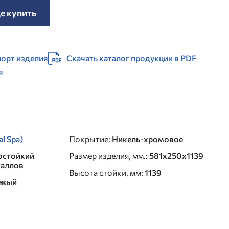
е купить
орт изделия
Скачать каталог продукции в PDF
я
al Spa)
Покрытие
:
Никель-хромовое
остойкий
Размер изделия, мм.
:
581х250х1139
таллов
Высота стойки, мм
:
1139
евый