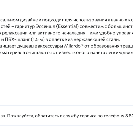
рсальном дизайне и подходит для использования в ванных 
остей – гарнитур Эссеншл (Essential) совместим с большин
 релаксации или активного начала дня – ими удобно управ
и ПВХ-шланг (1,5 м) в оплетке из нержавеющей стали.
ищает душевые аксессуары Milardo® от образования трещин
о материала очищаются от известкового налета легким дви
за. Пожалуйста, обратитесь в службу сервиса по телефону 8 80