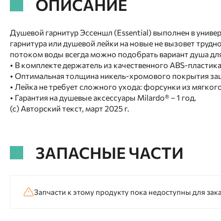
ОПИСАНИЕ
Душевой гарнитур Эссеншл (Essential) выполнен в униве
гарнитура или душевой лейки на новые не вызовет трудн
потоком воды всегда можно подобрать вариант душа для
• В комплекте держатель из качественного ABS-пластика 
• Оптимальная толщина никель-хромового покрытия защ
• Лейка не требует сложного ухода: форсунки из мягког
• Гарантия на душевые аксессуары Milardo® – 1 год.
(с) Авторский текст, март 2025 г.
ЗАПАСНЫЕ ЧАСТИ
Запчасти к этому продукту пока недоступны для зака