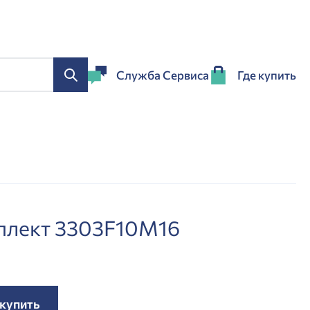
Служба Сервиса
Где купить
плект 3303F10M16
 купить