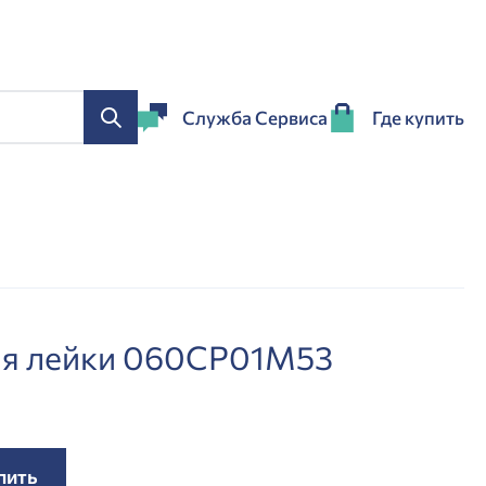
Служба Сервиса
Где купить
ля лейки 060CP01M53
пить