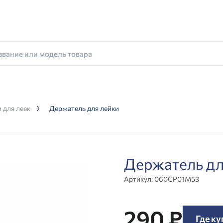
 для леек
Держатель для лейки
Держатель д
Артикул:
060CP01M53
290 ₽
Где ку